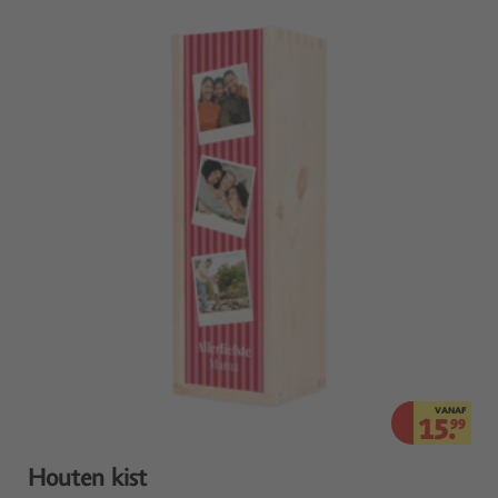
VANAF
15.
99
Houten kist