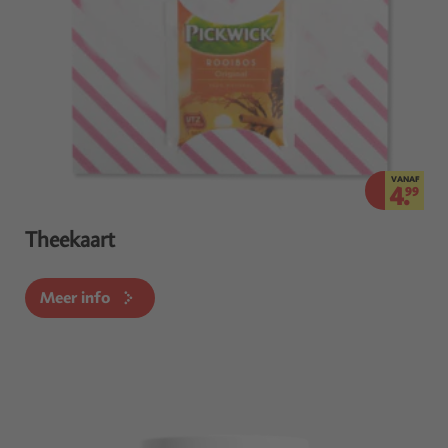
VANAF
4.
99
Theekaart
Meer info