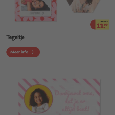
VANAF
11.
99
Tegeltje
Meer info