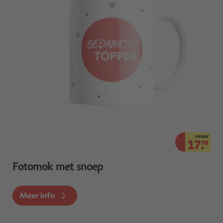
VANAF
17.
98
Fotomok met snoep
Meer info