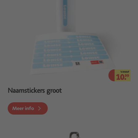
VANAF
10.
99
Naamstickers groot
Meer info