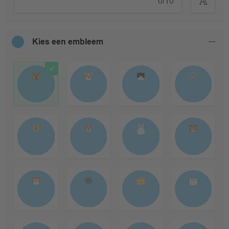
0
/
10
Kies een embleem