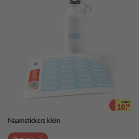
VANAF
10.
99
Naamstickers klein
Meer info