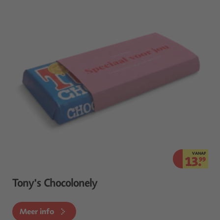
VANAF
13.
99
Tony's Chocolonely
Meer info