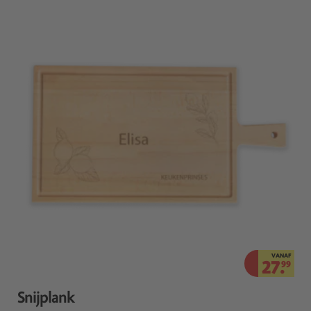
VANAF
27.
99
Snijplank