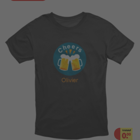
VANAF
0.
00