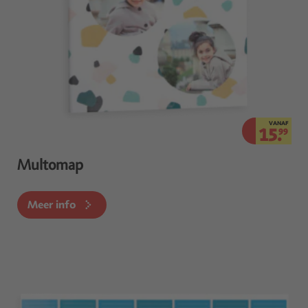
VANAF
15.
99
Multomap
Meer info