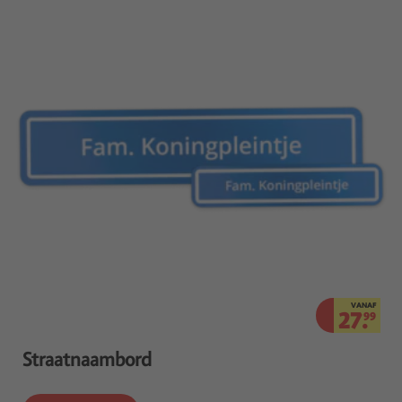
VANAF
27.
99
Straatnaambord