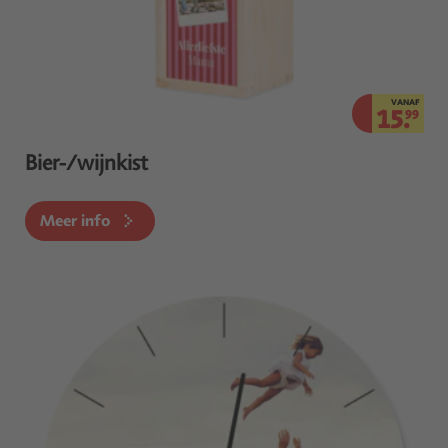
VANAF
15.
99
Bier-/wijnkist
Meer info