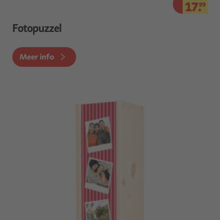
17.
99
Fotopuzzel
Meer info