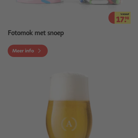
VANAF
17.
98
Fotomok met snoep
Meer info