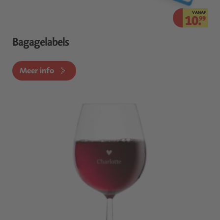
VANAF
10.
99
Bagagelabels
Meer info