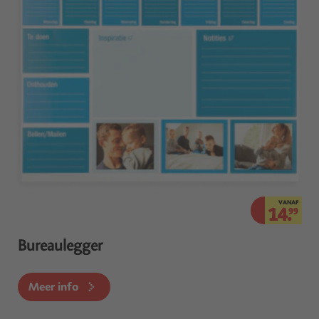
VANAF
14.
99
Bureaulegger
Meer info