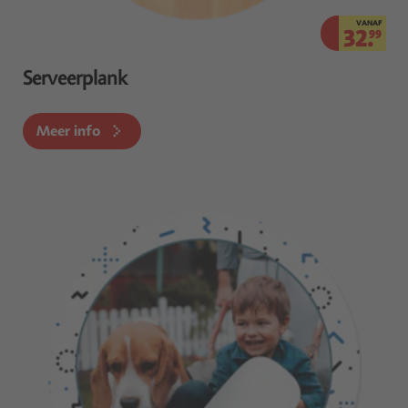
VANAF
32.
99
Serveerplank
Meer info