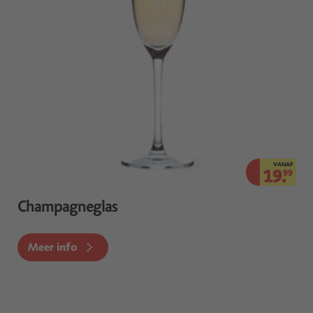
VANAF
19.
99
Champagneglas
Meer info