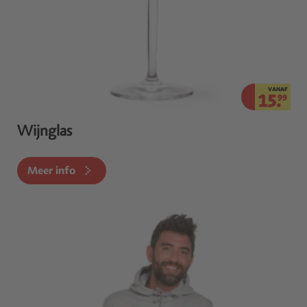
VANAF
15.
99
Wijnglas
Meer info