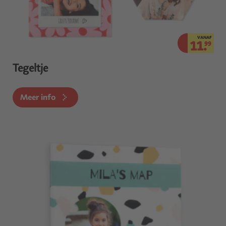
VANAF
11.
99
Tegeltje
Meer info