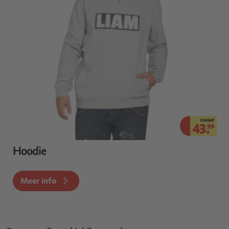
VANAF
43.
99
Hoodie
Meer info