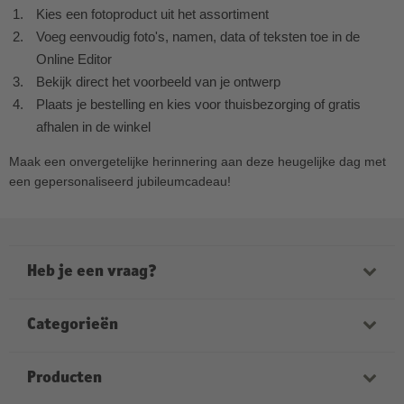
Kies een fotoproduct uit het assortiment
Voeg eenvoudig foto's, namen, data of teksten toe in de
Online Editor
Bekijk direct het voorbeeld van je ontwerp
Plaats je bestelling en kies voor thuisbezorging of gratis
afhalen in de winkel
Maak een onvergetelijke herinnering aan deze heugelijke dag met
een gepersonaliseerd jubileumcadeau!
Heb je een vraag?
Onze medewerkers helpen je graag verder. Onze
openingstijden zijn:
Categorieën
ma-vrij van 9:00 tot 21:00
zaterdag van 9:00 tot 17:00
Fotoboeken
Producten
zondag van 12:00 tot 18:00
Foto's