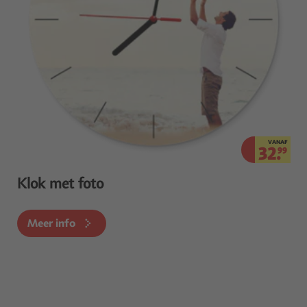
VANAF
32.
99
Klok met foto
Meer info