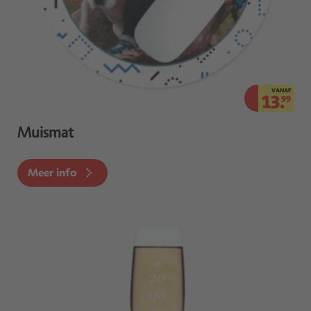
VANAF
13.
99
Muismat
Meer info