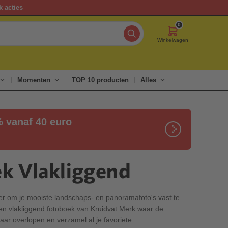
k acties
0
Winkelwagen
Momenten
TOP 10 producten
Alles
% vanaf 40 euro
k Vlakliggend
r om je mooiste landschaps- en panoramafoto's vast te
n vlakliggend fotoboek van Kruidvat Merk waar de
aar overlopen en verzamel al je favoriete