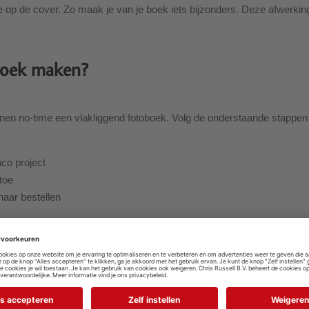
e op de cover. Zo maak je van je boek iets bijzonders. Deze afwerkin
boek maken?
nen no-time een vlakliggend fotoboek. Volg de onderstaande stappen 
nco project
toe
naar bestellen
twerp goed te controleren. Let bijvoorbeeld goed op de snij- en vouw
 onderdelen van je foto's dus niet te ver naar de randen of het midden v
huis