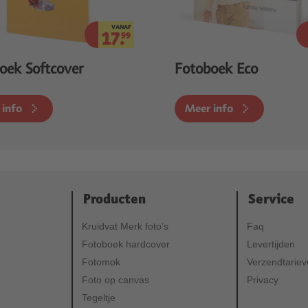
VANAF
17.
99
oek Softcover
Fotoboek Eco
 info
Meer info
Producten
Service
Kruidvat Merk foto’s
Faq
Fotoboek hardcover
Levertijden
Fotomok
Verzendtarie
Foto op canvas
Privacy
Tegeltje