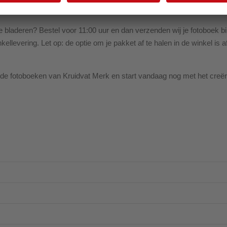
te bladeren? Bestel voor 11:00 uur en dan verzenden wij je fotoboek bi
inkellevering. Let op: de optie om je pakket af te halen in de winkel is
de fotoboeken van Kruidvat Merk en start vandaag nog met het creër