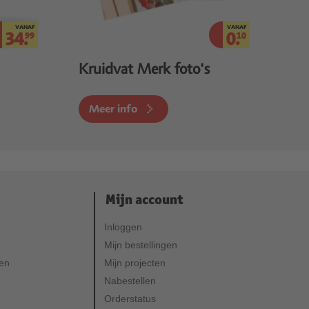
VANAF
VANAF
34.
0.
99
10
Kruidvat Merk foto's
Meer info
Mijn account
Inloggen
Mijn bestellingen
ven
Mijn projecten
Nabestellen
Orderstatus