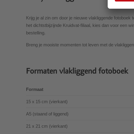
Krijg je al zin om door je nieuwe vlakliggende fotoboek 
het dichtstbijzijnde Kruidvat-filiaal, kies dan voor een w
bestelling.
Breng je mooiste momenten tot leven met de vlakliggen
Formaten vlakliggend fotoboek
Formaat
15 x 15 cm (vierkant)
A5 (staand of liggend)
21 x 21 cm (vierkant)