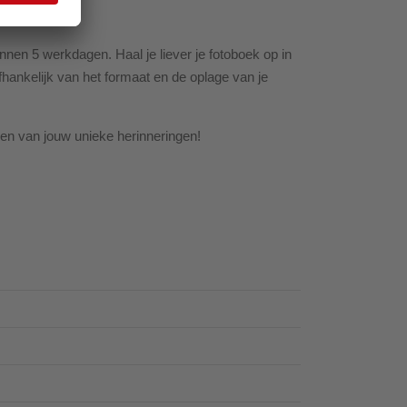
nnen 5 werkdagen. Haal je liever je fotoboek op in
 afhankelijk van het formaat en de oplage van je
en van jouw unieke herinneringen!