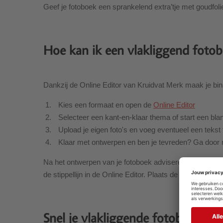
Geef je fotoboek een sprankelend extra’tje met goudfoli
Hoe kan ik een vlakliggend foto
Dankzij de Online Editor van Kruidvat Merk maak je bin
Kies een formaat en open de
Online Editor
Selecteer een kant-en-klaar thema of start een bla
Upload je eigen foto's en voeg eventueel een tekst 
Klaar met ontwerpen en ben je tevreden? Ga door 
Na het ontwerpen van je fotoboek adviseren wij om je on
de stippellijn in de Online Editor. Plaats de belangrijke
Snel je vlakliggende fotoboek in 