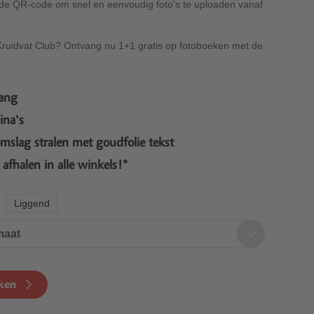
 de QR-code om snel en eenvoudig foto's te uploaden vanaf
Kruidvat Club? Ontvang nu 1+1 gratis op fotoboeken met de
ang
ina's
omslag stralen met goudfolie tekst
s afhalen in alle winkels!*
Liggend
maat
ken