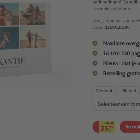
herinneringen! Gebruik
je mobiele telefoon.
Ben jij member van de 
code:
32BOEK200
Naadloze overg
16 t/m 140 pag
Nieuw: laat je 
Bestelling grati
Vierkant
Staand
Selecteer een for
VANAF
25.
Nu ma
99