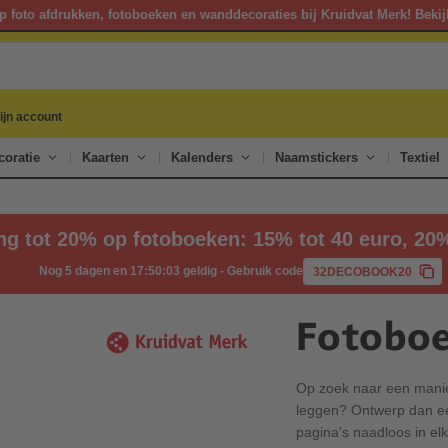
p foto afdrukken, fotoboeken en wanddecoraties bij Kruidvat Merk! Bekij
ijn account
oratie
Kaarten
Kalenders
Naamstickers
Textiel
ng tot 20% op fotoboeken: 15% tot 40 euro, 20
Nog 5 dagen en 17:50:03 geldig
-
Gebruik code
32DECOBOOK20
Fotoboe
Op zoek naar een manie
leggen? Ontwerp dan ee
pagina's naadloos in elk