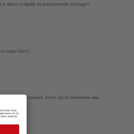
g is alleen mogelijk bij gelamineerde omslagen.
en begin direct:
lijnen van het fotoboek. Deze zijn te herkennen aan
an je fotoboek.