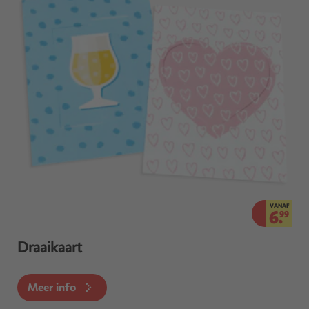
VANAF
6.
99
Draaikaart
Meer info