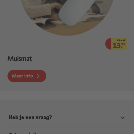
VANAF
13.
99
Muismat
Meer info
Heb je een vraag?
Onze medewerkers helpen je graag verder. Onze