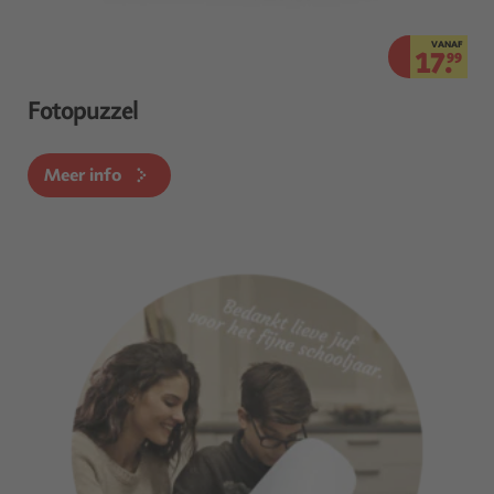
VANAF
17.
99
Fotopuzzel
Meer info