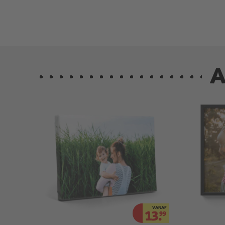
A
VANAF
13.
99