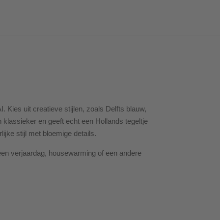
Kies uit creatieve stijlen, zoals Delfts blauw,
n klassieker en geeft echt een Hollands tegeltje
ijke stijl met bloemige details.
r een verjaardag, housewarming of een andere