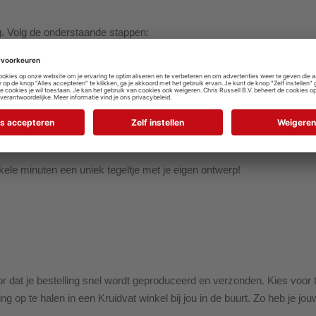
g. Volg de onderstaande stappen:
n stijl
ste resultaat.
ele minuten een uniek tegeltje met je eigen ontwerp!
 dat je bestelling snel wordt geproduceerd en verzonden. Kies voor thu
ng op te halen in een Kruidvat winkel bij jou in de buurt. Zo heb je jouw