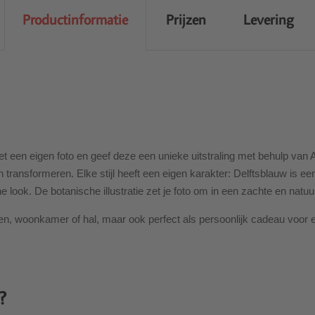
Productinformatie
Prijzen
Levering
en eigen foto en geef deze een unieke uitstraling met behulp van AI. 
 transformeren. Elke stijl heeft een eigen karakter: Delftsblauw is ee
e look. De botanische illustratie zet je foto om in een zachte en natuurl
keuken, woonkamer of hal, maar ook perfect als persoonlijk cadeau voo
?