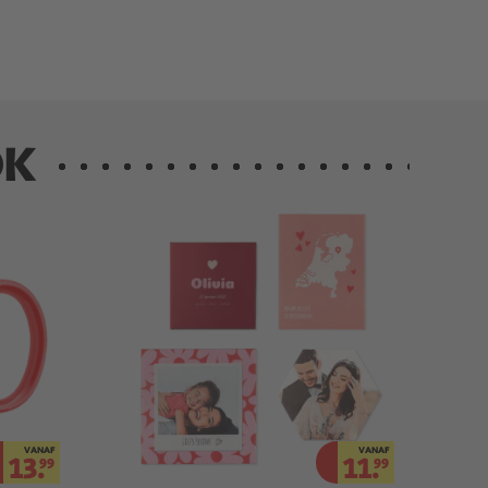
OK
VANAF
VANAF
13.
11.
99
99