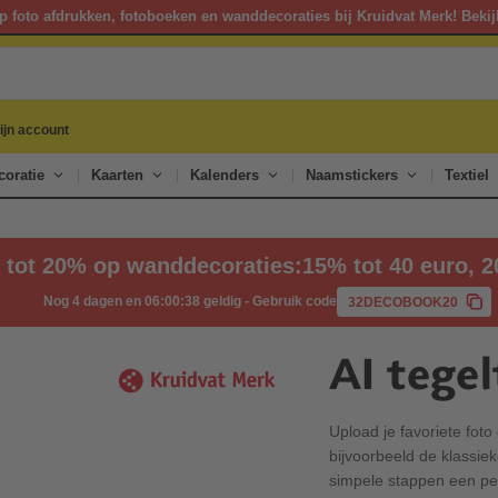
p foto afdrukken, fotoboeken en wanddecoraties bij Kruidvat Merk! Bekij
ijn account
oratie
Kaarten
Kalenders
Naamstickers
Textiel
g tot 20% op wanddecoraties:15% tot 40 euro, 
Nog 4 dagen en 06:00:37 geldig
-
Gebruik code
32DECOBOOK20
AI tegel
Upload je favoriete foto
bijvoorbeeld de klassiek
simpele stappen een pers