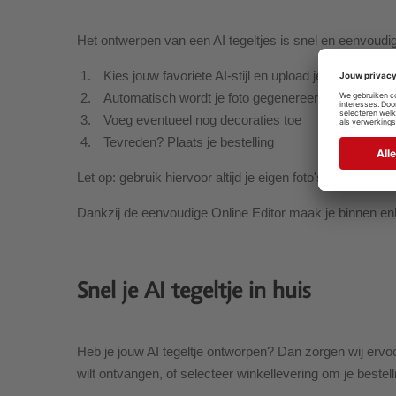
Het ontwerpen van een AI tegeltjes is snel en eenvoudi
Kies jouw favoriete AI-stijl en upload je foto
Automatisch wordt je foto gegenereerd tot de gekoze
Voeg eventueel nog decoraties toe
Tevreden? Plaats je bestelling
Let op: gebruik hiervoor altijd je eigen foto's voor het be
Dankzij de eenvoudige Online Editor maak je binnen enk
Snel je AI tegeltje in huis
Heb je jouw AI tegeltje ontworpen? Dan zorgen wij ervoor
wilt ontvangen, of selecteer winkellevering om je bestelli