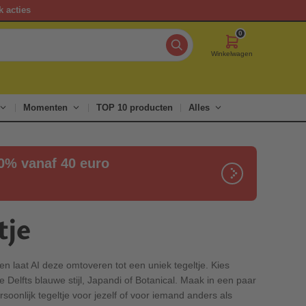
k acties
0
Winkelwagen
Momenten
TOP 10 producten
Alles
20% vanaf 40 euro
tje
 en laat AI deze omtoveren tot een uniek tegeltje. Kies
e Delfts blauwe stijl, Japandi of Botanical. Maak in een paar
oonlijk tegeltje voor jezelf of voor iemand anders als