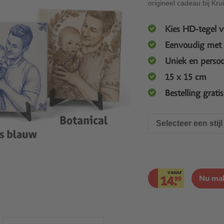
origineel cadeau bij Kru
Kies HD-tegel v
Eenvoudig met 
Uniek en persoo
15 x 15 cm
Bestelling grati
Selecteer een stijl
VANAF
14.
Nu ma
99