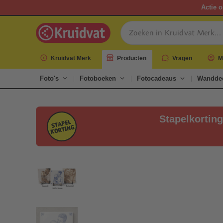
Actie o
Kruidvat Merk
Producten
Vragen
M
Foto's
Fotoboeken
Fotocadeaus
Wanddec
Stapelkortin