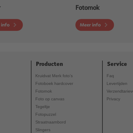
r
Fotomok
 info
Meer info
Producten
Service
Kruidvat Merk foto’s
Faq
Fotoboek hardcover
Levertijden
Fotomok
Verzendtarie
Foto op canvas
Privacy
Tegeltje
Fotopuzzel
Straatnaambord
Slingers