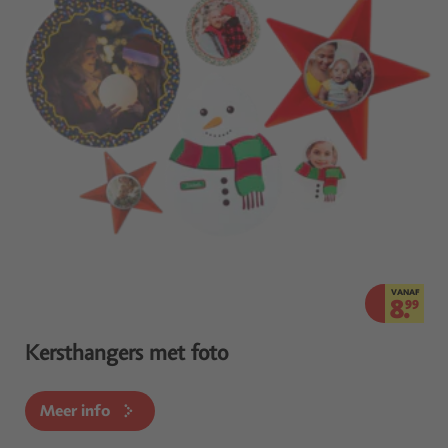
VANAF
8.
99
Kersthangers met foto
Meer info