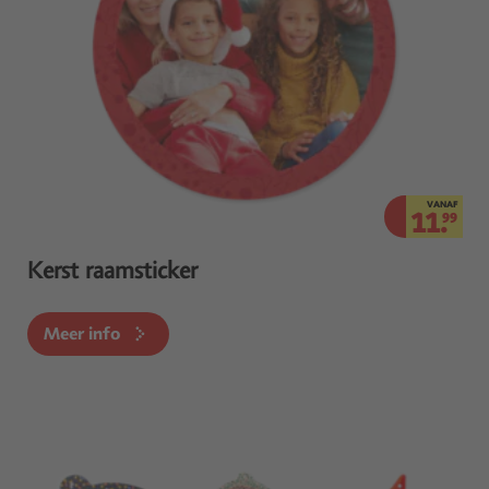
VANAF
11.
99
Kerst raamsticker
Meer info