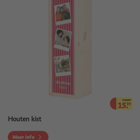
VANAF
15.
99
Houten kist
Meer info