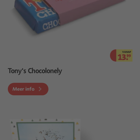
VANAF
13.
99
Tony's Chocolonely
Meer info