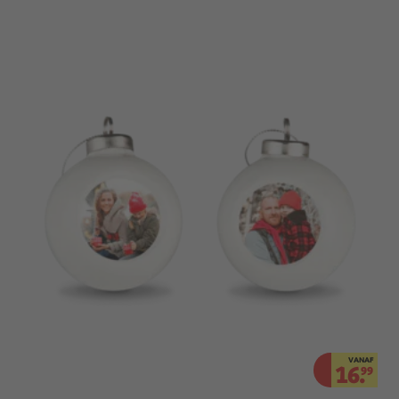
VANAF
16.
99