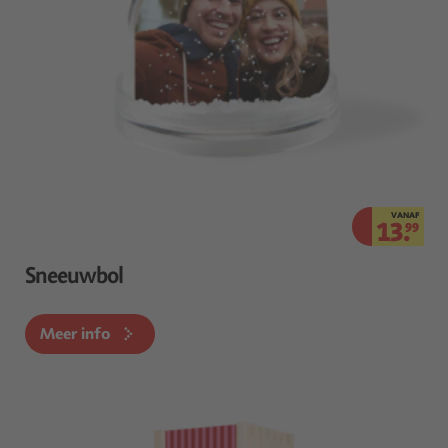
VANAF
13.
99
Sneeuwbol
Meer info