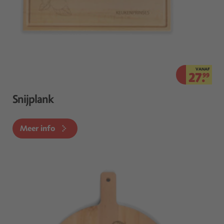
VANAF
27.
99
Snijplank
Meer info