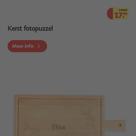
VANAF
17.
99
Kerst fotopuzzel
Meer info