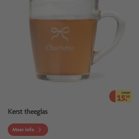
VANAF
15.
99
Kerst theeglas
Meer info