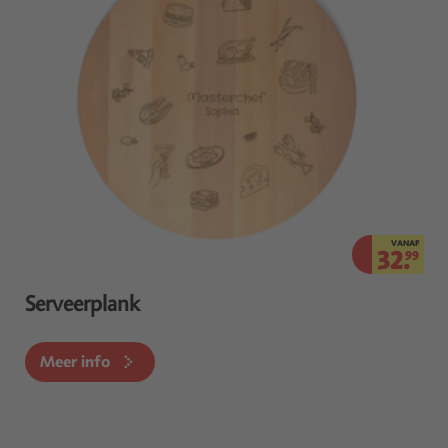
VANAF
32.
99
Serveerplank
Meer info