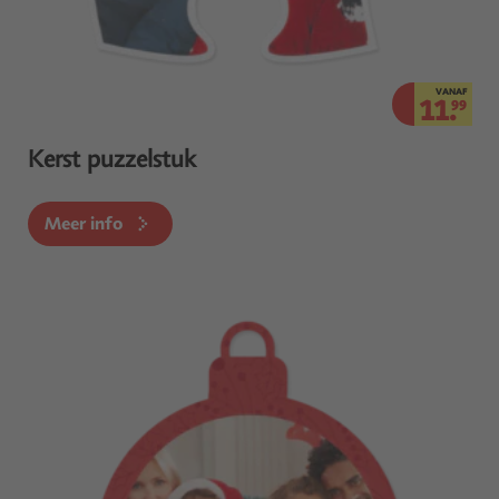
VANAF
11.
99
Kerst puzzelstuk
Meer info