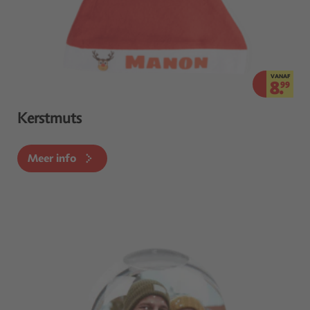
VANAF
8.
99
Kerstmuts
Meer info