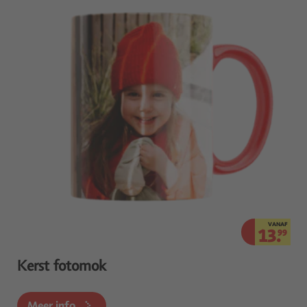
VANAF
13.
99
Kerst fotomok
Meer info