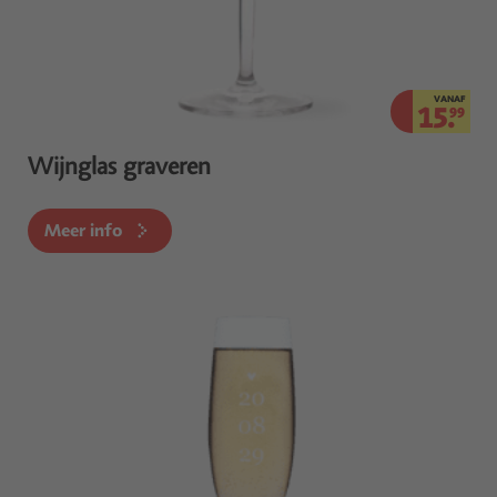
VANAF
15.
99
Wijnglas graveren
Meer info