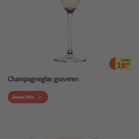
VANAF
19.
99
Champagneglas graveren
Meer info