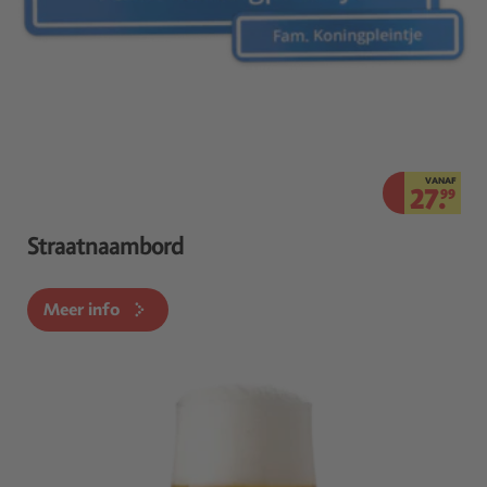
VANAF
27.
99
Straatnaambord
Meer info