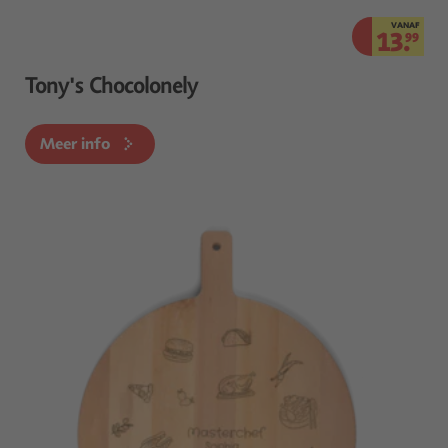
VANAF
13.
99
Tony's Chocolonely
Meer info