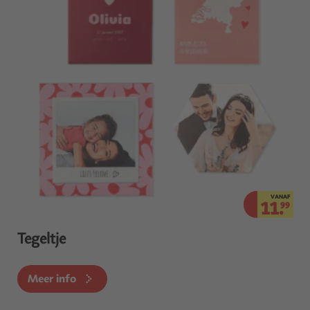
VANAF
11.
99
Tegeltje
Meer info