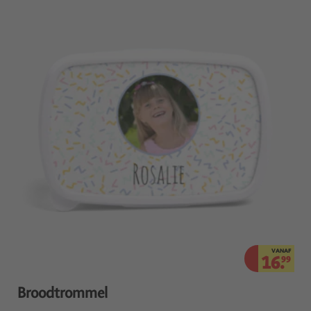
VANAF
16.
99
Broodtrommel