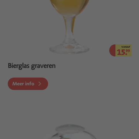
VANAF
15.
99
Bierglas graveren
Meer info