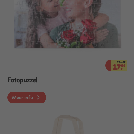
VANAF
17.
99
Fotopuzzel
Meer info