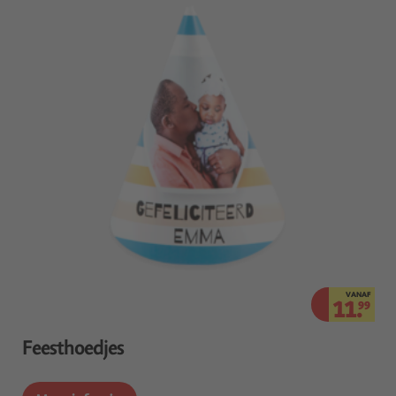
VANAF
11.
99
Feesthoedjes