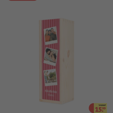
VANAF
15.
99