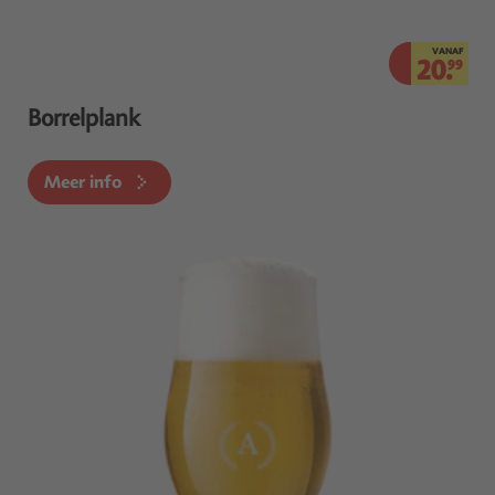
VANAF
20.
99
Borrelplank
Meer info