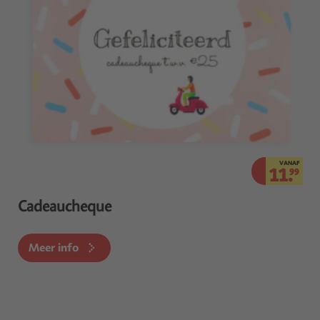
VANAF
11.
99
Cadeaucheque
Meer info