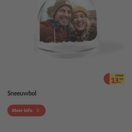
VANAF
13.
99
Sneeuwbol
Meer info