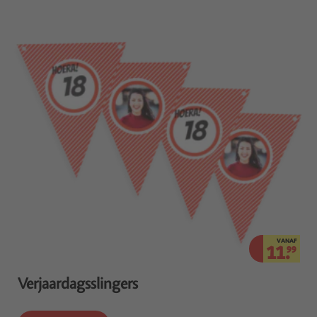
VANAF
11.
99
Verjaardagsslingers