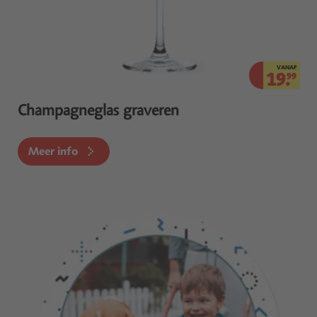
VANAF
19.
99
Champagneglas graveren
Meer info