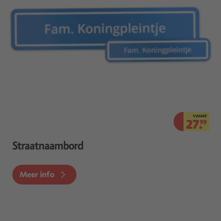
VANAF
27.
99
Straatnaambord
Meer info