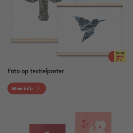
VANAF
7.
99
Foto op textielposter
Meer info