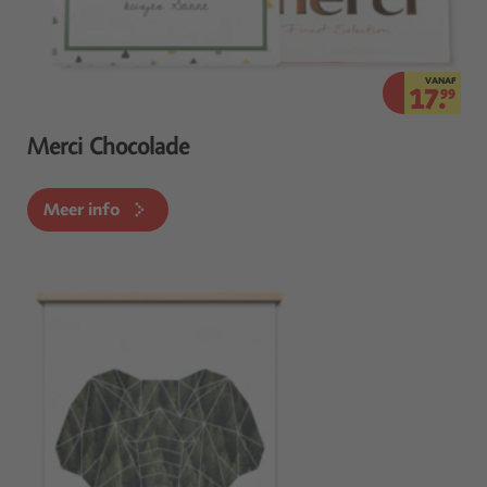
VANAF
17.
99
Merci Chocolade
Meer info