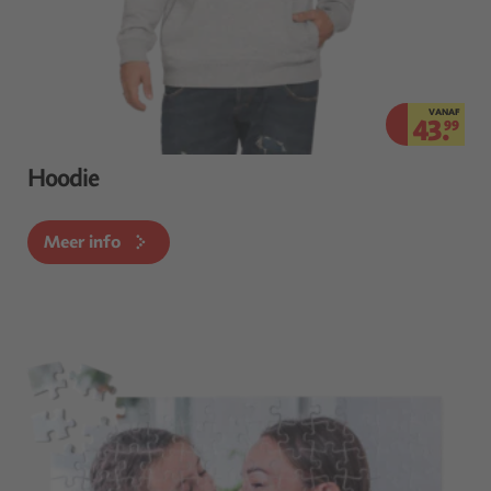
VANAF
43.
99
Hoodie
Meer info