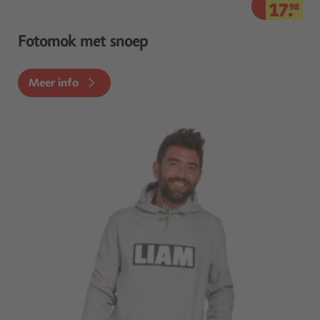
17.
98
Fotomok met snoep
Meer info