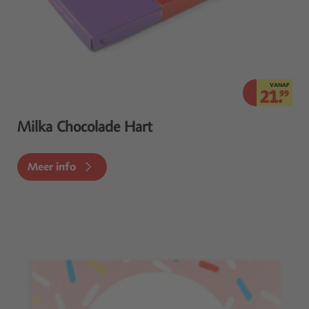
VANAF
21.
99
Milka Chocolade Hart
Meer info