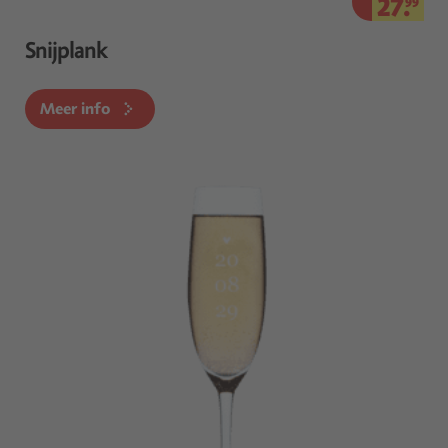
27.
99
Snijplank
Meer info