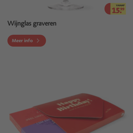
VANAF
15.
99
Wijnglas graveren
Meer info