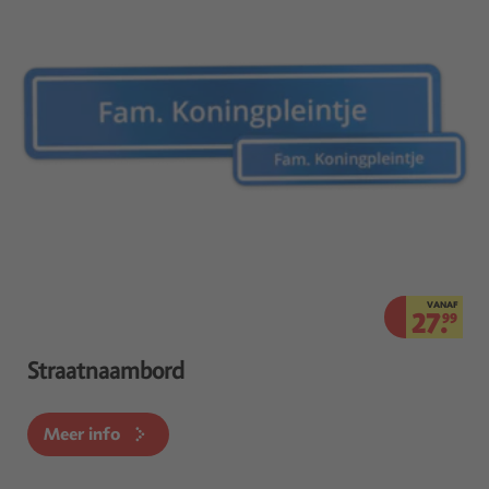
VANAF
27.
99
Straatnaambord
Meer info