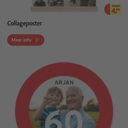
VANAF
4.
99
Collageposter
Meer info