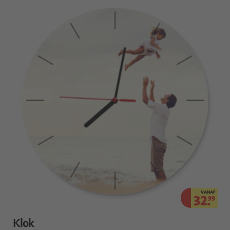
VANAF
32.
99
Klok