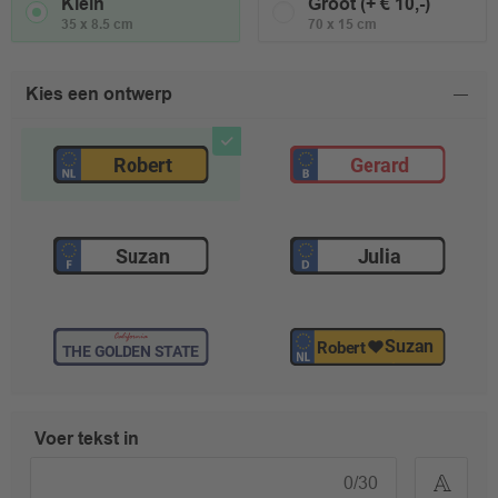
Klein
Groot (+ € 10,-)
35 x 8.5 cm
70 x 15 cm
Kies een ontwerp
Voer tekst in
0
/
30