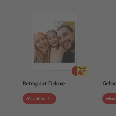
VANAF
4.
99
Retroprint Deluxe
Geboo
Meer info
Meer