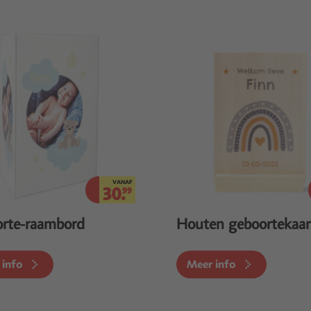
VANAF
30.
99
rte-raambord
Houten geboortekaar
 info
Meer info