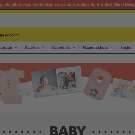
p foto afdrukken, fotoboeken en wanddecoraties bij Kruidvat Merk! Bekij
ijn account
oratie
Kaarten
Kalenders
Naamstickers
Textiel
BABY