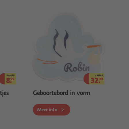
VANAF
VANAF
8.
32.
99
99
tjes
Geboortebord in vorm
Meer info