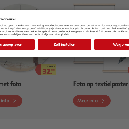
VANAF
32.
99
met foto
Foto op textielposter
 info
Meer info