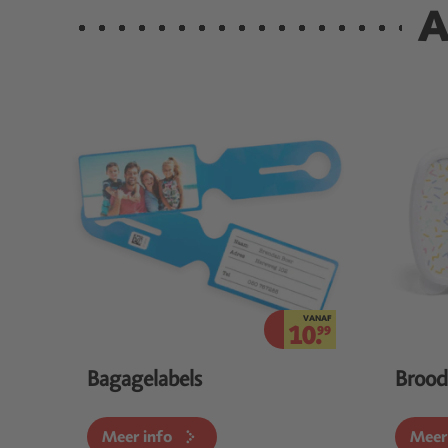
A
VANAF
10.
99
Bagagelabels
Broo
Meer info
Meer