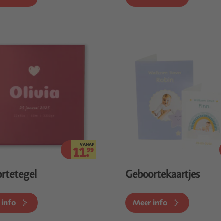
VANAF
11.
99
rtetegel
Geboortekaartjes
 info
Meer info