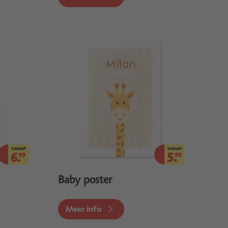
VANAF
VANAF
6.
5.
99
99
Baby poster
Meer info