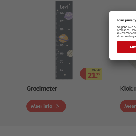
VANAF
21.
99
Groeimeter
Klok 
Meer info
Meer