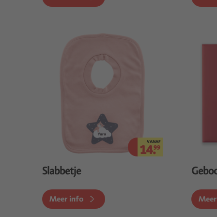
VANAF
14.
99
Slabbetje
Geboo
Meer info
Meer