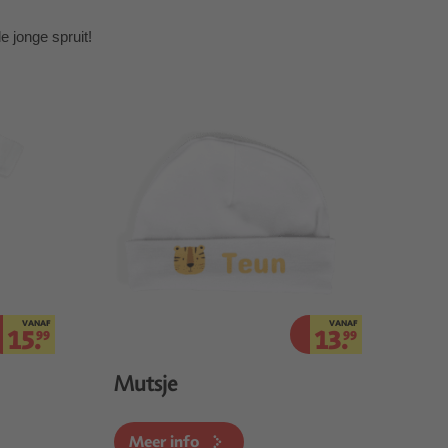
 jonge spruit!
VANAF
VANAF
15.
13.
99
99
Mutsje
Meer info