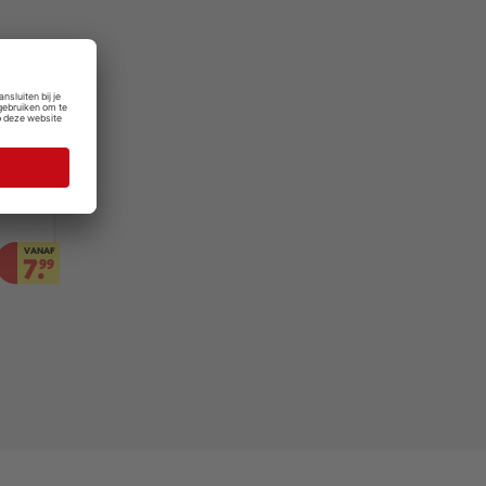
VANAF
7.
99