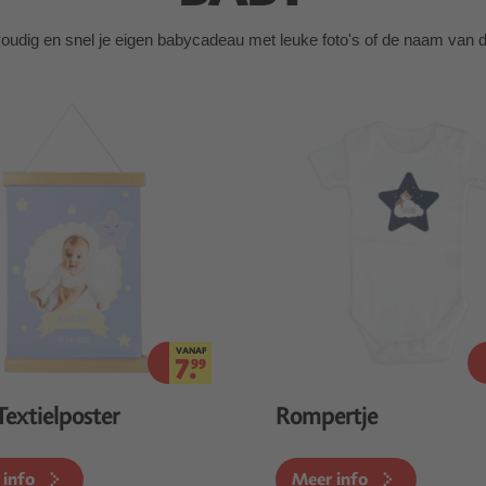
udig en snel je eigen babycadeau met leuke foto's of de naam van de
VANAF
7.
99
Textielposter
Rompertje
 info
Meer info