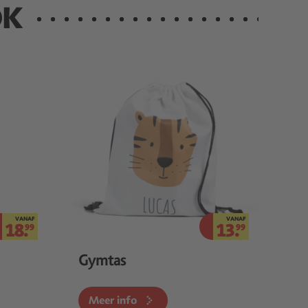
OK
VANAF
VANAF
18.
13.
99
99
Gymtas
Meer info