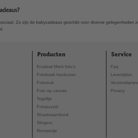
cadeaus?
 speciaal. Zo zijn de babycadeaus geschikt voor diverse gelegenheden 
l.
Producten
Service
Kruidvat Merk foto’s
Faq
Fotoboek hardcover
Levertijden
Fotomok
Verzendtarie
Foto op canvas
Privacy
Tegeltje
Fotopuzzel
Straatnaambord
Slingers
Rompertje