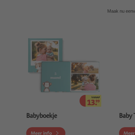
Maak nu eenvo
VANAF
13.
99
Babyboekje
Baby 
Meer info
Meer