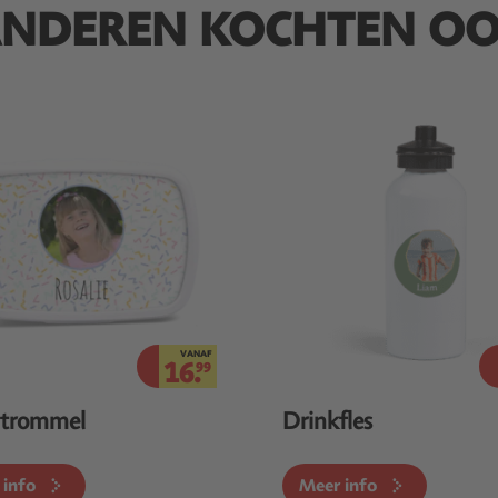
NDEREN KOCHTEN O
VANAF
16.
99
dtrommel
Drinkfles
 info
Meer info