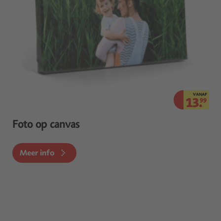
VANAF
13.
99
Foto op canvas
Meer info