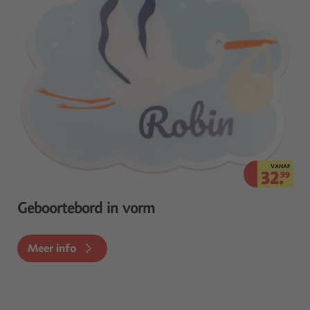
VANAF
32.
99
Geboortebord in vorm
Meer info