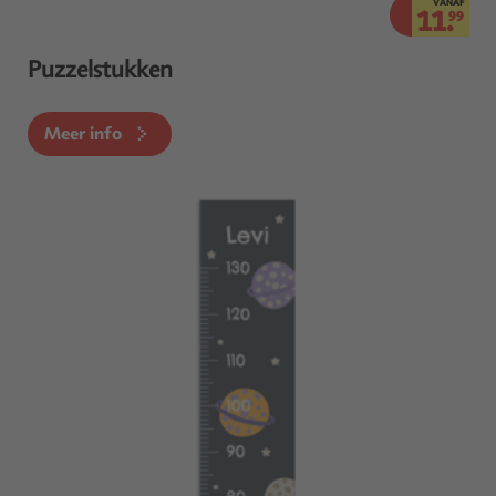
VANAF
11.
99
Puzzelstukken
Meer info