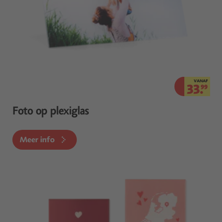
VANAF
33.
99
Foto op plexiglas
Meer info