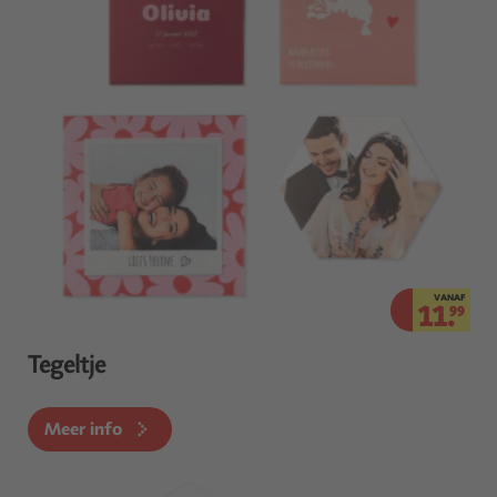
VANAF
11.
99
Tegeltje
Meer info