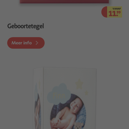
VANAF
11.
99
Geboortetegel
Meer info