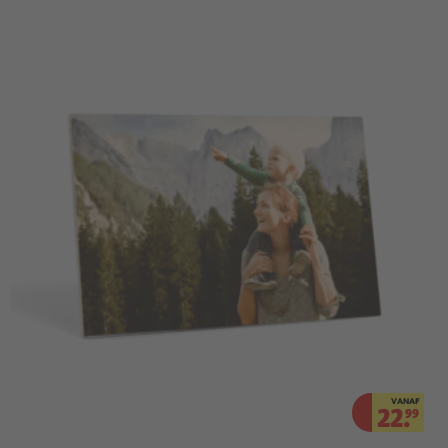
VANAF
22.
99