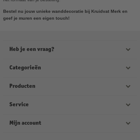
Bestel nu jouw unieke wanddecoratie bij Kruidvat Merk en
geef je muren een eigen touch!
Heb je een vraag?
Onze medewerkers helpen je graag verder. Onze
openingstijden zijn:
Categorieën
ma-vrij van 9:00 tot 21:00
zaterdag van 9:00 tot 17:00
Fotoboeken
Producten
zondag van 12:00 tot 18:00
Foto's
Kruidvat Merk foto’s
Service
Wanddecoratie
FAQ
Fotoboek hardcover
Kalenders
Faq
Mijn account
Fotomok
Textiel
Levertijden
Foto op canvas
Inloggen
Fotocadeaus