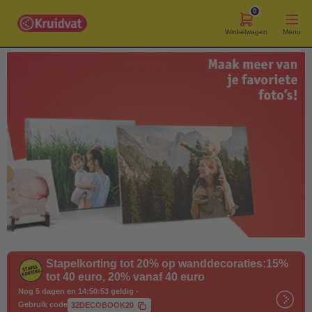
0
Winkelwagen
Menu
Stapelkorting tot 20% op wanddecoraties:15%
tot 40 euro, 20% vanaf 40 euro
Nog 5 dagen en 14:50:51 geldig
-
Gebruik code
32DECOBOOK20