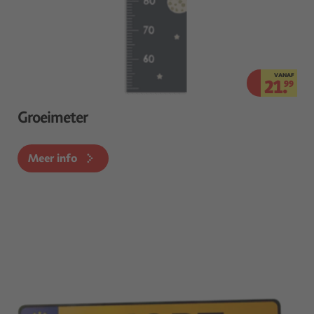
VANAF
21.
99
Groeimeter
Meer info