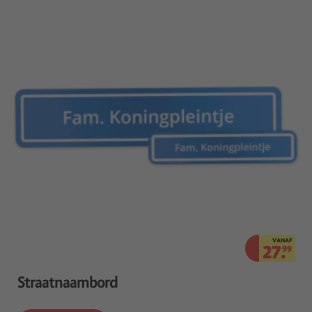
VANAF
27.
99
Straatnaambord