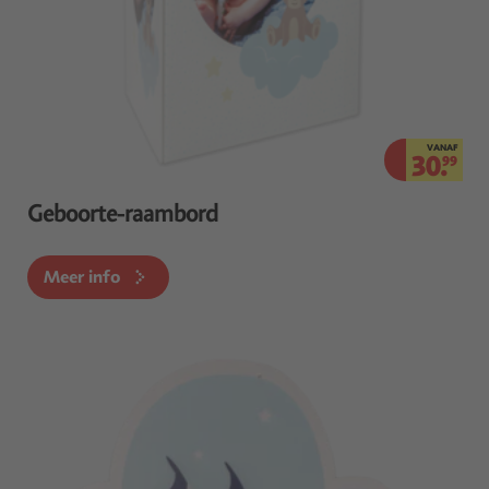
VANAF
30.
99
Geboorte-raambord
Meer info