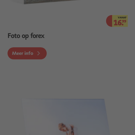
VANAF
16.
99
Foto op forex
Meer info