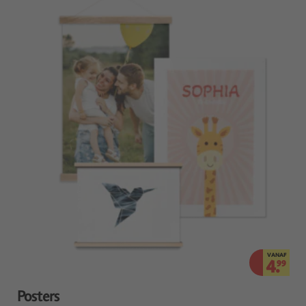
VANAF
4.
99
Posters