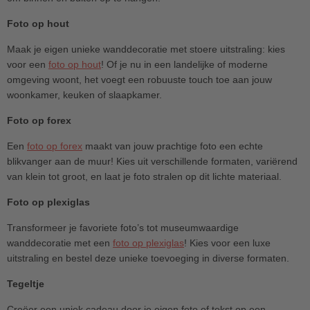
Foto op hout
Maak je eigen unieke wanddecoratie met stoere uitstraling: kies
voor een
foto op hout
! Of je nu in een landelijke of moderne
omgeving woont, het voegt een robuuste touch toe aan jouw
woonkamer, keuken of slaapkamer.
Foto op forex
Een
foto op forex
maakt van jouw prachtige foto een echte
blikvanger aan de muur! Kies uit verschillende formaten, variërend
van klein tot groot, en laat je foto stralen op dit lichte materiaal.
Foto op plexiglas
Transformeer je favoriete foto’s tot museumwaardige
wanddecoratie met een
foto op plexiglas
! Kies voor een luxe
uitstraling en bestel deze unieke toevoeging in diverse formaten.
Tegeltje
Creëer een uniek cadeau door je eigen foto of tekst op een