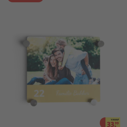
VANAF
33.
99