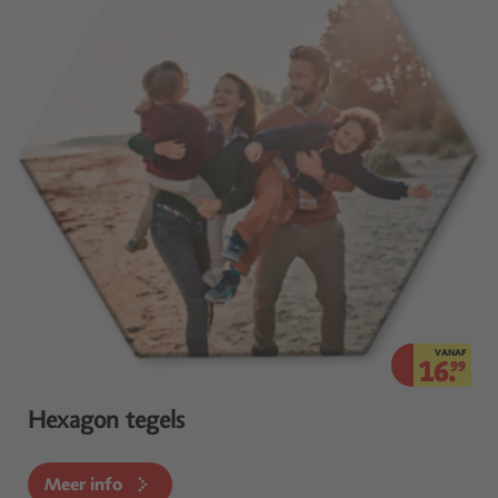
VANAF
16.
99
Hexagon tegels
Meer info