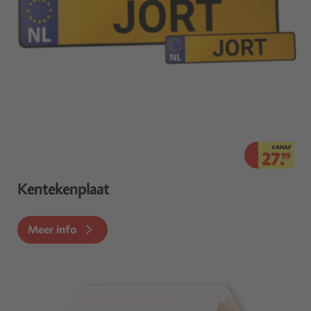
VANAF
27.
99
Kentekenplaat
Meer info