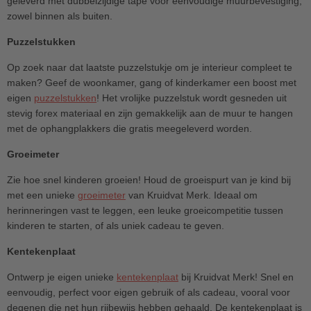
geleverd met dubbelzijdige tape voor eenvoudige muurbevestiging,
zowel binnen als buiten.
Puzzelstukken
Op zoek naar dat laatste puzzelstukje om je interieur compleet te
maken? Geef de woonkamer, gang of kinderkamer een boost met
eigen
puzzelstukken
! Het vrolijke puzzelstuk wordt gesneden uit
stevig forex materiaal en zijn gemakkelijk aan de muur te hangen
met de ophangplakkers die gratis meegeleverd worden.
Groeimeter
Zie hoe snel kinderen groeien! Houd de groeispurt van je kind bij
met een unieke
groeimeter
van Kruidvat Merk. Ideaal om
herinneringen vast te leggen, een leuke groeicompetitie tussen
kinderen te starten, of als uniek cadeau te geven.
Kentekenplaat
Ontwerp je eigen unieke
kentekenplaat
bij Kruidvat Merk! Snel en
eenvoudig, perfect voor eigen gebruik of als cadeau, vooral voor
degenen die net hun rijbewijs hebben gehaald. De kentekenplaat is