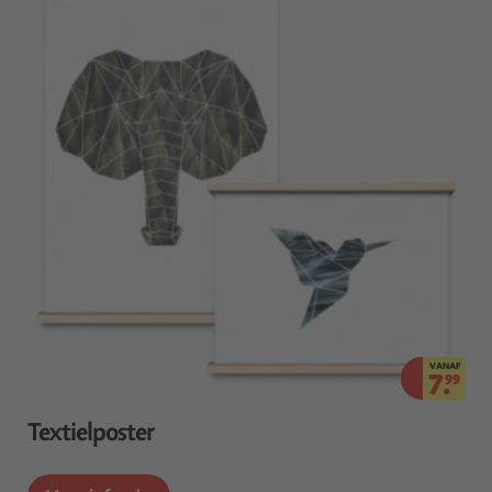
VANAF
7.
99
Textielposter