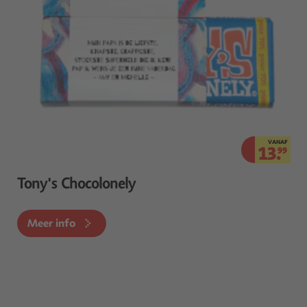
VANAF
13.
99
Tony's Chocolonely
Meer info