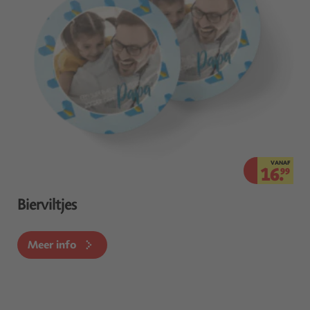
VANAF
16.
99
Bierviltjes
Meer info