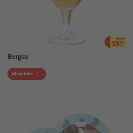
VANAF
15.
99
Bierglas
Meer info