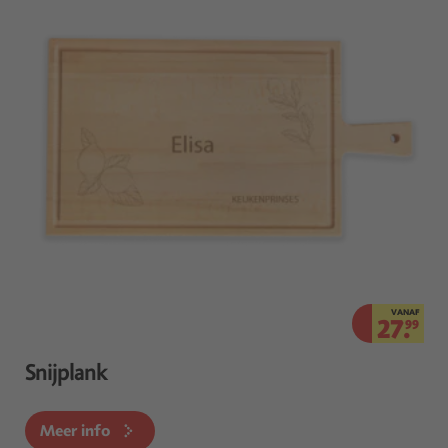
VANAF
27.
99
Snijplank
Meer info