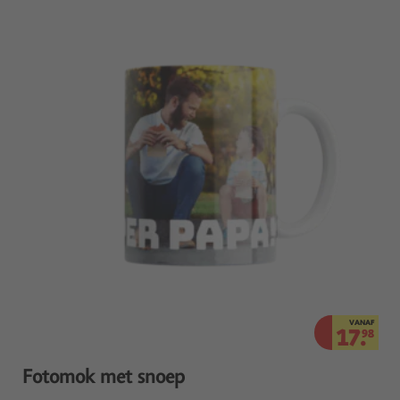
VANAF
17.
98
Fotomok met snoep