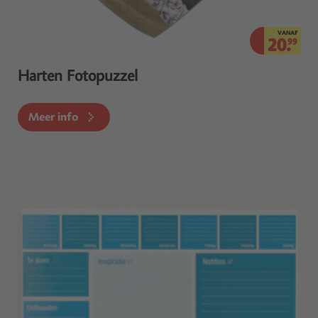
VANAF
20.
99
Harten Fotopuzzel
Meer info