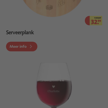
VANAF
32.
99
Serveerplank
Meer info