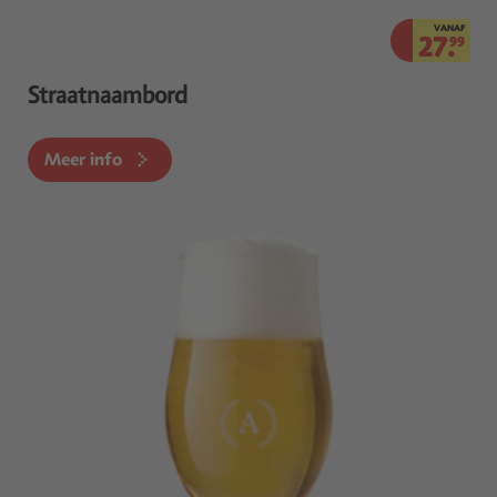
VANAF
27.
99
Straatnaambord
Meer info