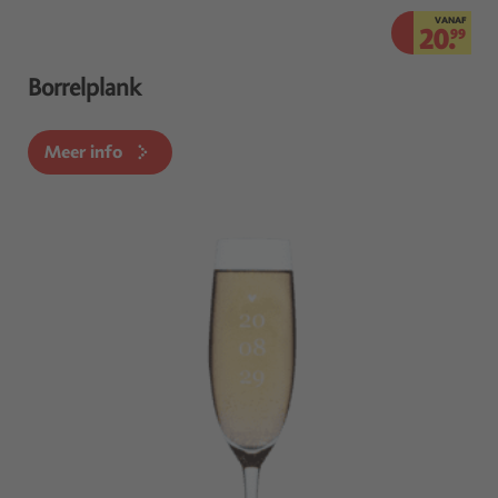
VANAF
20.
99
Borrelplank
Meer info