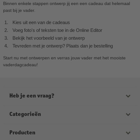
Binnen enkele stappen ontwerp jij een een cadeau dat helemaal
past bij je vader.
Kies uit een van de cadeaus
Voeg foto's of teksten toe in de Online Editor
Bekijk het voorbeeld van je ontwerp
Tevreden met je ontwerp? Plaats dan je bestelling
Start nu met ontwerpen en verras jouw vader met het mooiste
vaderdagcadeau!
Heb je een vraag?
Onze medewerkers helpen je graag verder. Onze
openingstijden zijn:
Categorieën
ma-vrij van 9:00 tot 21:00
zaterdag van 9:00 tot 17:00
Fotoboeken
Producten
zondag van 12:00 tot 18:00