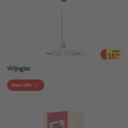
VANAF
15.
99
Wijnglas
Meer info