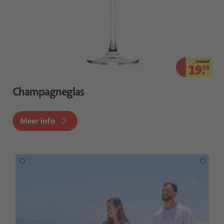
VANAF
19.
99
Champagneglas
Meer info