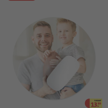
VANAF
13.
99