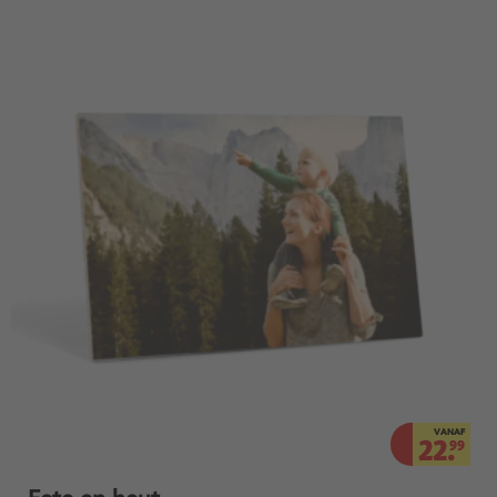
VANAF
22.
99