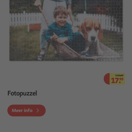
VANAF
17.
99
Fotopuzzel
Meer info