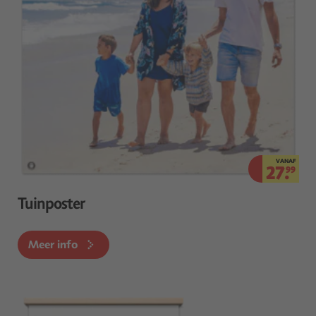
VANAF
27.
99
Tuinposter
Meer info