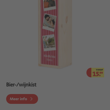
VANAF
15.
99
Bier-/wijnkist
Meer info