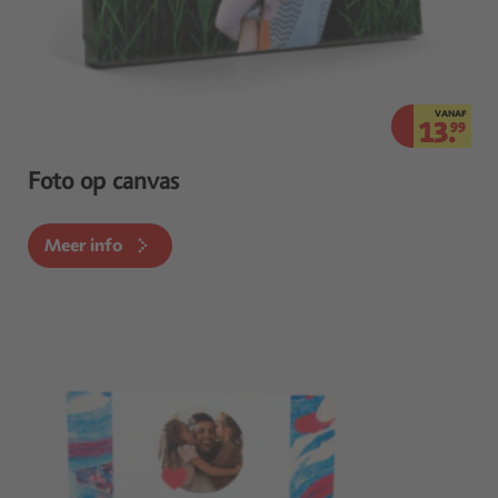
VANAF
13.
99
Foto op canvas
Meer info