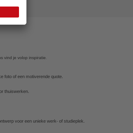
 vind je volop inspiratie.
 foto of een motiverende quote.
or thuiswerken.
ntwerp voor een unieke werk- of studieplek.