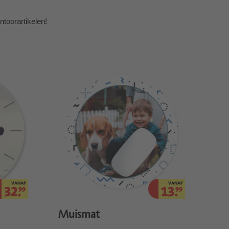
toorartikelen!
VANAF
VANAF
32.
13.
99
99
Muismat