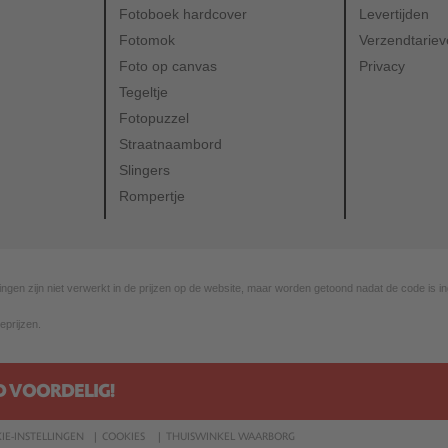
Fotoboek hardcover
Levertijden
Fotomok
Verzendtarie
Foto op canvas
Privacy
Tegeltje
Fotopuzzel
Straatnaambord
Slingers
Rompertje
ingen zijn niet verwerkt in de prijzen op de website, maar worden getoond nadat de code is in
eprijzen.
D VOORDELIG!
IE-INSTELLINGEN
COOKIES
THUISWINKEL WAARBORG