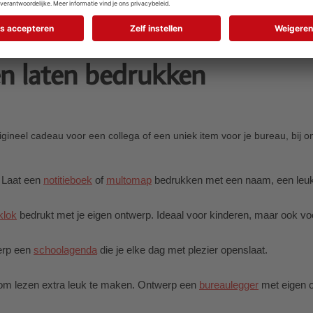
en laten bedrukken
gineel cadeau voor een collega of een uniek item voor je bureau, bij ons
. Laat een
notitieboek
of
multomap
bedrukken met een naam, een leuke
klok
bedrukt met je eigen ontwerp. Ideaal voor kinderen, maar ook vo
twerp een
schoolagenda
die je elke dag met plezier openslaat.
m lezen extra leuk te maken. Ontwerp een
bureaulegger
met eigen o