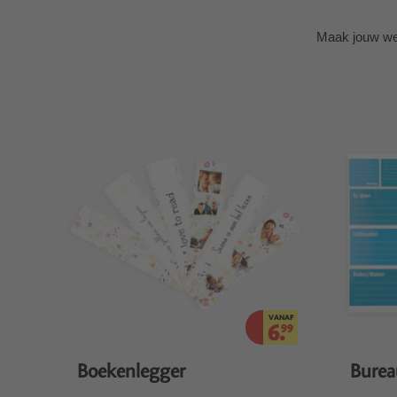
Maak jouw wer
VANAF
6.
99
Boekenlegger
Burea