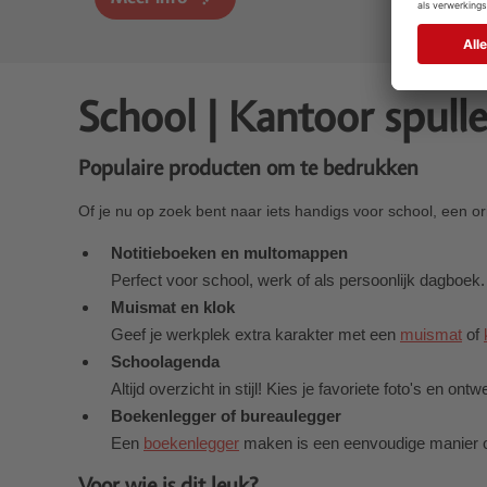
School | Kantoor spull
Populaire producten om te bedrukken
Of je nu op zoek bent naar iets handigs voor school, een ori
Notitieboeken en multomappen
Perfect voor school, werk of als persoonlijk dagboek
Muismat en klok
Geef je werkplek extra karakter met een
muismat
of
Schoolagenda
Altijd overzicht in stijl! Kies je favoriete foto's en on
Boekenlegger of bureaulegger
Een
boekenlegger
maken is een eenvoudige manier o
Voor wie is dit leuk?