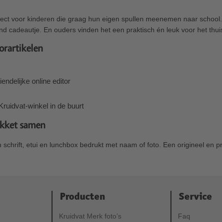
rfect voor kinderen die graag hun eigen spullen meenemen naar school
nd cadeautje. En ouders vinden het een praktisch én leuk voor het thu
orartikelen
endelijke online editor
 Kruidvat-winkel in de buurt
akket samen
chrift, etui en lunchbox bedrukt met naam of foto. Een origineel en p
Producten
Service
Kruidvat Merk foto’s
Faq