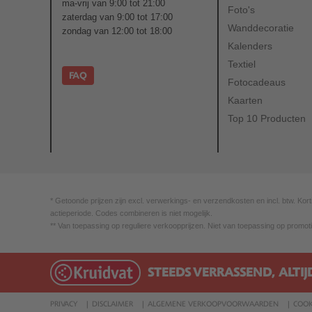
ma-vrij van 9:00 tot 21:00
Foto's
zaterdag van 9:00 tot 17:00
Wanddecoratie
zondag van 12:00 tot 18:00
Kalenders
Textiel
FAQ
Fotocadeaus
Kaarten
Top 10 Producten
* Getoonde prijzen zijn excl. verwerkings- en verzendkosten en incl. btw. Kort
actieperiode. Codes combineren is niet mogelijk.
** Van toepassing op reguliere verkoopprijzen. Niet van toepassing op promoti
STEEDS VERRASSEND, ALTIJ
PRIVACY
DISCLAIMER
ALGEMENE VERKOOPVOORWAARDEN
COOK