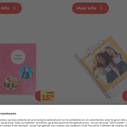
 info
Meer info
VANAF
15.
99
ieboek
Schoolagenda
 info
Meer info