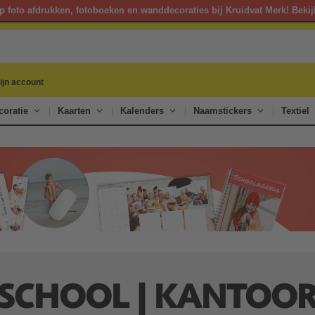
p foto afdrukken, fotoboeken en wanddecoraties bij Kruidvat Merk! Bekij
ijn account
oratie
Kaarten
Kalenders
Naamstickers
Textiel
SCHOOL | KANTOO