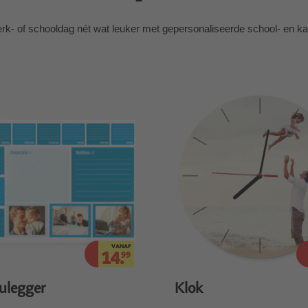
k- of schooldag nét wat leuker met gepersonaliseerde school- en kan
VANAF
14.
99
ulegger
Klok