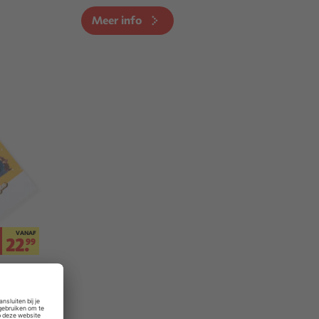
Meer info
VANAF
22.
99