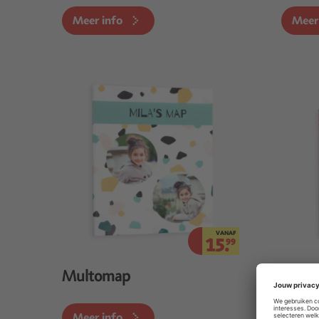
Meer info
Meer
VANAF
15.
99
Multomap
Notit
Meer info
Meer