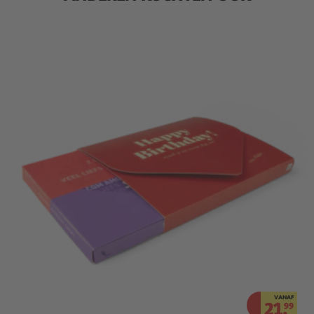
VANAF
21.
99