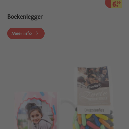
6.
99
Boekenlegger
Meer info