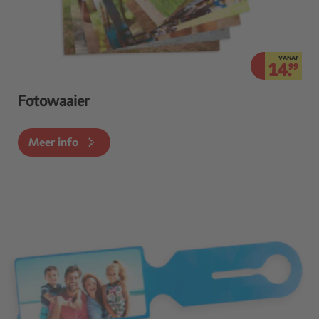
VANAF
14.
99
Fotowaaier
Meer info