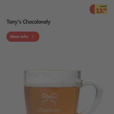
VANAF
13.
99
Tony's Chocolonely
Meer info