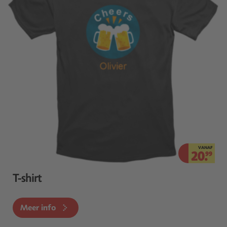
VANAF
20.
99
T-shirt
Meer info