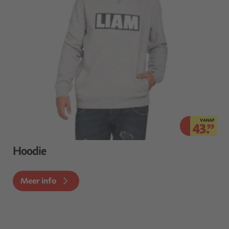
VANAF
43.
99
Hoodie
Meer info