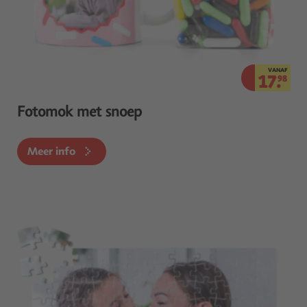
VANAF
17.
98
Fotomok met snoep
Meer info