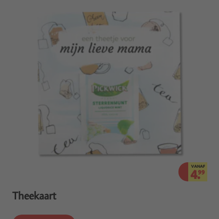
VANAF
4.
99
Theekaart