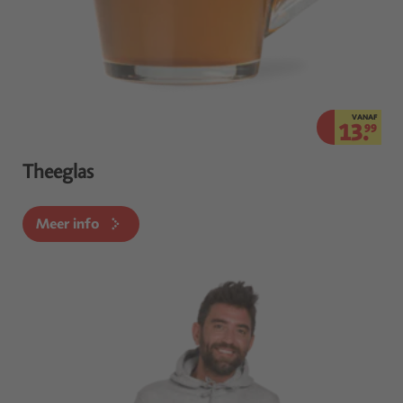
VANAF
13.
99
Theeglas
Meer info