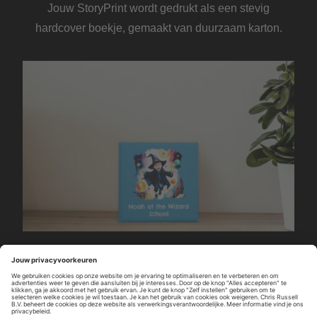
Jouw StoryPrint wordt gedrukt als een stevig
hardcover boekje, gemaakt van duurzaam karton.
11 x 11 cm
Vanaf € 20,99