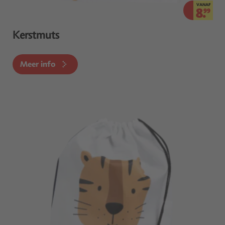
VANAF
8.
99
Kerstmuts
Meer info