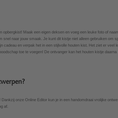
uten opbergkist! Maak een eigen deksen en voeg een leuke foto of naa
em snel naar jouw smaak. Je kunt dit kistje niet alleen gebruiken om s
n cadeau en verpak het in een stijlvolle houten kist. Het ziet er veel 
odschap toe te voegen! De ontvanger kan het houten kistje daarna bl
ntwerpen?
s! Dankzij onze Online Editor kun je in een handomdraai vrolijke ontw
g af.