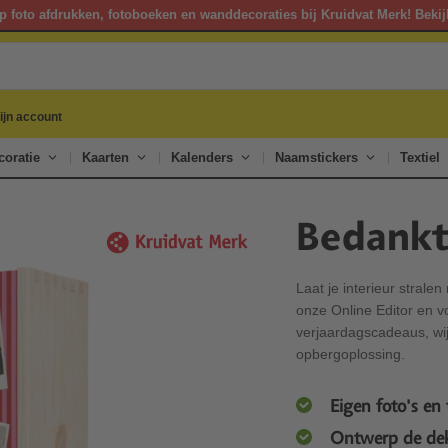
p foto afdrukken, fotoboeken en wanddecoraties bij Kruidvat Merk! Bekij
ijn account
oratie
Kaarten
Kalenders
Naamstickers
Textiel
Bedankt
Laat je interieur stral
onze Online Editor en vo
verjaardagscadeaus, wijn
opbergoplossing.
Eigen foto's en 
Ontwerp de deks