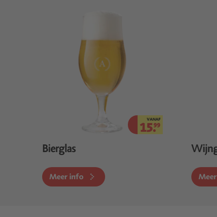
VANAF
15.
99
Bierglas
Wijng
Meer info
Meer