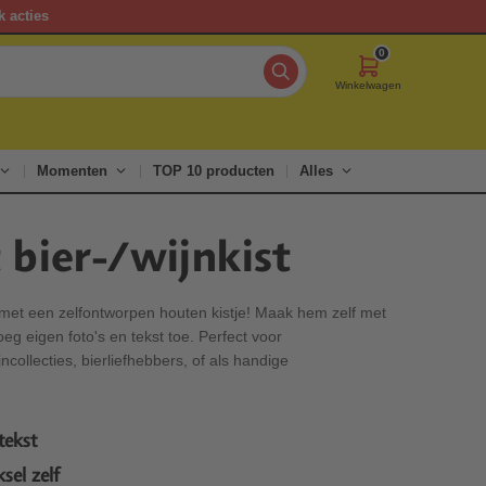
k acties
0
Winkelwagen
Momenten
TOP 10 producten
Alles
 bier-/wijnkist
en met een zelfontworpen houten kistje! Maak hem zelf met
eg eigen foto's en tekst toe. Perfect voor
collecties, bierliefhebbers, of als handige
tekst
el zelf