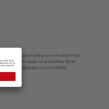
aal je liever jouw bestelling op in een winkel? Kies
n het formaat en oplage van je bestelling. Bij het
voor thuisbezorging gaat of jouw bestelling