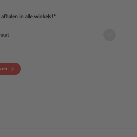
s afhalen in alle winkels!*
maat
ken