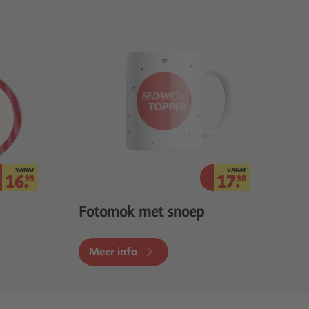
VANAF
VANAF
16.
17.
99
98
Fotomok met snoep
Meer info