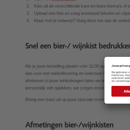
Kies uit de verschillende kant-en-klare thema’s of 
Upload een foto en voeg eventueel teksten en clipa
Klaar met je ontwerp? Voeg deze toe aan de wink
Snel een bier-/ wijnkist bedrukke
Als je jouw bestelling plaatst vóór 11:00 uur, zorgen wij
dan voor een winkellevering en selecteer het dichtsbijzij
afrekenen in jouw winkelwagen laten we je altijd de act
persoonlijk wilt oppikken, we zorgen ervoor dat alles so
Breng een toast uit op jouw speciale moment! Bestel nu 
Afmetingen bier-/wijnkisten