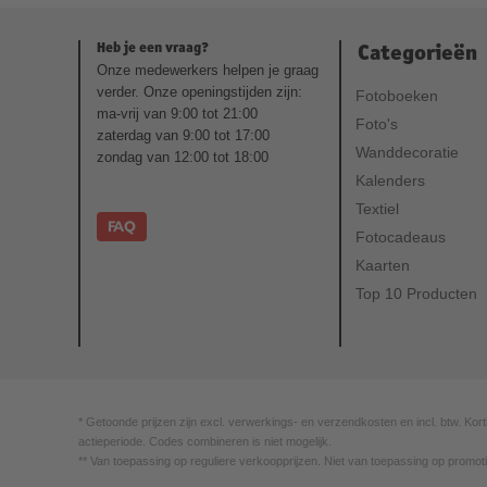
Heb je een vraag?
Categorieën
Onze medewerkers helpen je graag
verder. Onze openingstijden zijn:
Fotoboeken
ma-vrij van 9:00 tot 21:00
Foto's
zaterdag van 9:00 tot 17:00
Wanddecoratie
zondag van 12:00 tot 18:00
Kalenders
Textiel
FAQ
Fotocadeaus
Kaarten
Top 10 Producten
* Getoonde prijzen zijn excl. verwerkings- en verzendkosten en incl. btw. Kort
actieperiode. Codes combineren is niet mogelijk.
** Van toepassing op reguliere verkoopprijzen. Niet van toepassing op promoti