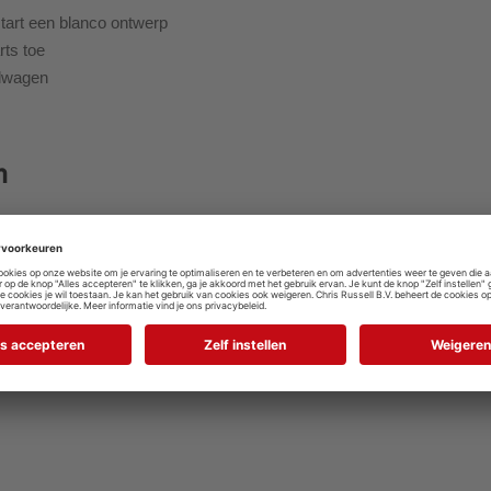
start een blanco ontwerp
rts toe
elwagen
n
 ervoor dat deze binnen slechts 2 werkdagen bij jou wordt afgeleverd. H
nde Kruidvat-filiaal. Houd er wel rekening mee dat dit afhankelijk is va
uele en daadwerkelijke bezorg- en afhaalmethodes zien. Dus, of je nu 
epel en snel verloopt.
jouw eigen gemaakte bier-/ wijnkist en laat het feest beginnen.