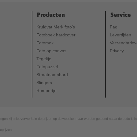
Producten
Service
Kruidvat Merk foto’s
Faq
Fotoboek hardcover
Levertijden
Fotomok
Verzendtarie
Foto op canvas
Privacy
Tegeltje
Fotopuzzel
Straatnaambord
Slingers
Rompertje
ingen zijn niet verwerkt in de prijzen op de website, maar worden getoond nadat de code is in
eprijzen.