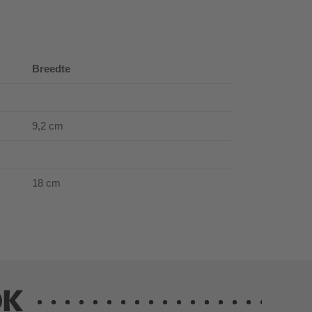
Breedte
9,2 cm
18 cm
OK