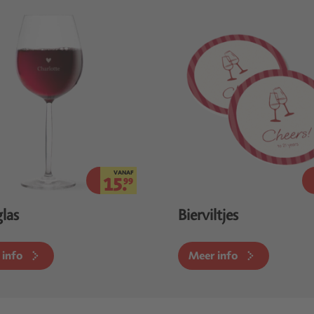
VANAF
15.
99
las
Bierviltjes
 info
Meer info