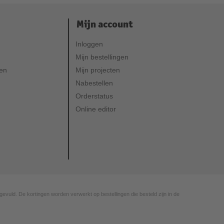
Mijn account
Inloggen
Mijn bestellingen
ven
Mijn projecten
Nabestellen
Orderstatus
Online editor
gevuld. De kortingen worden verwerkt op bestellingen die besteld zijn in de