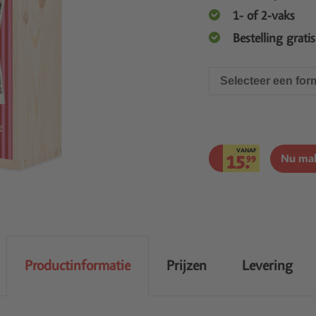
1- of 2-vaks
Bestelling grati
Selecteer een for
VANAF
15.
Nu ma
99
Productinformatie
Prijzen
Levering