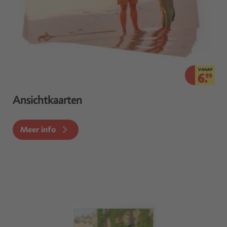
VANAF
6.
99
Ansichtkaarten
Meer info