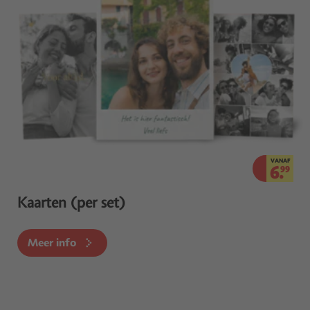
VANAF
6.
99
Kaarten (per set)
Meer info