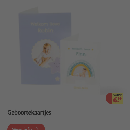
VANAF
6.
99
Geboortekaartjes
Meer info