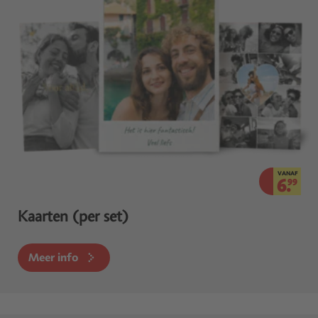
VANAF
6.
99
Kaarten (per set)
Meer info