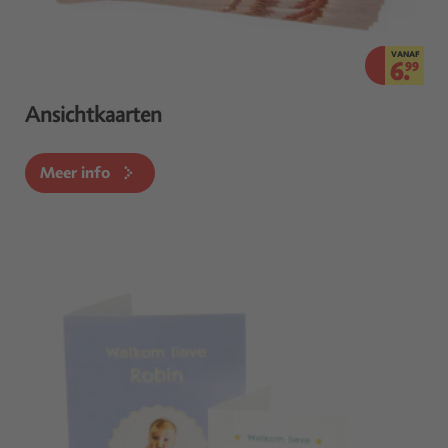
VANAF
6.
99
Ansichtkaarten
Meer info