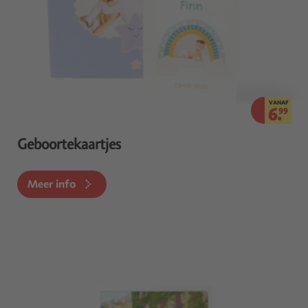
VANAF
6.
99
Geboortekaartjes
Meer info