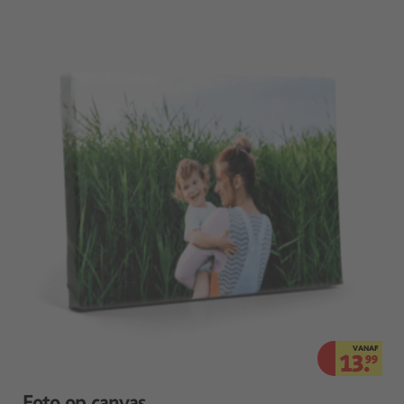
VANAF
13.
99
Foto op canvas