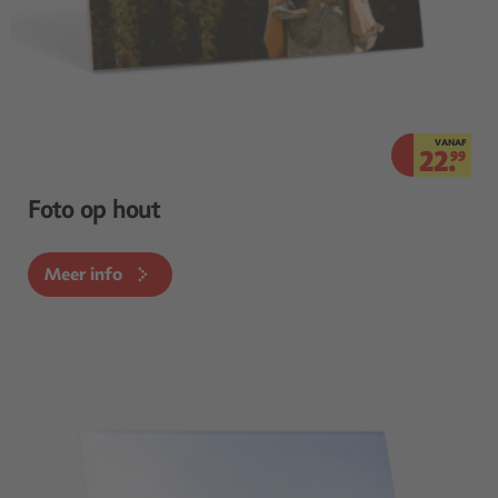
VANAF
22.
99
Foto op hout
Meer info