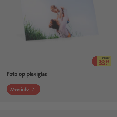
VANAF
33.
99
Foto op plexiglas
Meer info