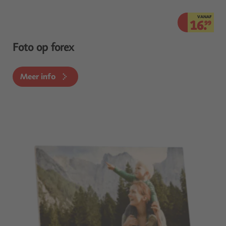
VANAF
16.
99
Foto op forex
Meer info