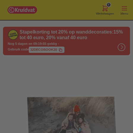
0
Winkelwagen
Menu
Stapelkorting tot 20% op wanddecoraties:15%
tot 40 euro, 20% vanaf 40 euro
Nog 5 dagen en 09:19:54 geldig
-
Gebruik code
32DECOBOOK20