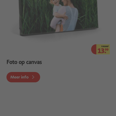
VANAF
13.
99
Foto op canvas
Meer info