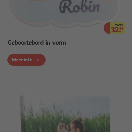
VANAF
32.
99
Geboortebord in vorm
Meer info