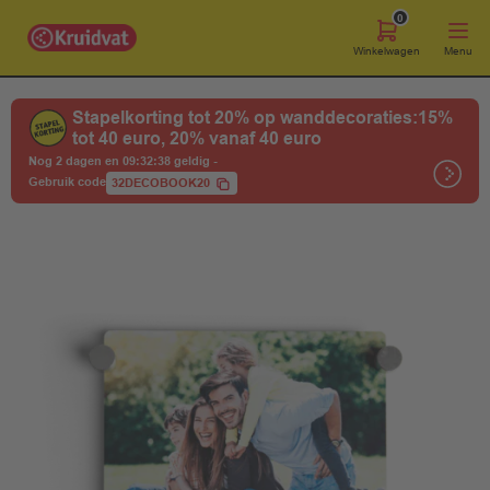
0
Winkelwagen
Menu
Stapelkorting tot 20% op wanddecoraties:15%
tot 40 euro, 20% vanaf 40 euro
Nog 2 dagen en 09:32:38 geldig
-
Gebruik code
32DECOBOOK20