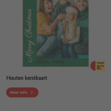
VANAF
8.
99
Houten kerstkaart
Meer info