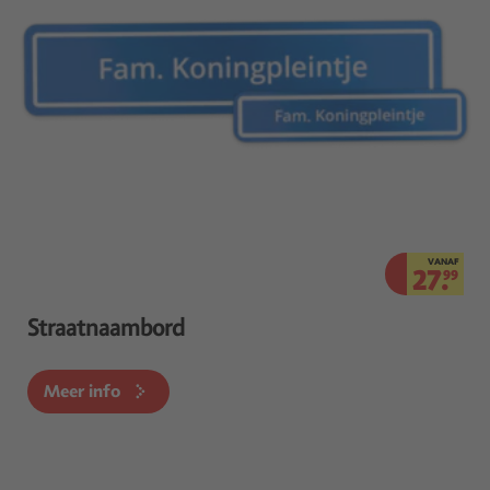
VANAF
27.
99
Straatnaambord
Meer info