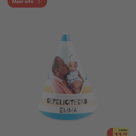
Meer info
VANAF
11.
99