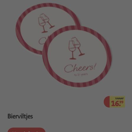
VANAF
16.
99
Bierviltjes