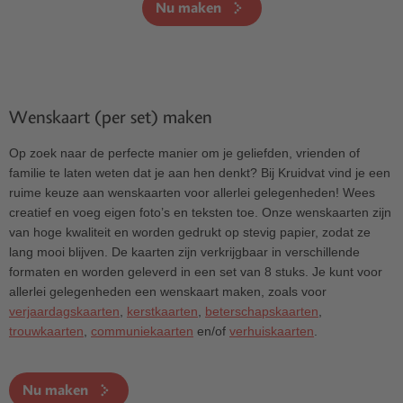
Nu maken
Wenskaart (per set) maken
Op zoek naar de perfecte manier om je geliefden, vrienden of
familie te laten weten dat je aan hen denkt? Bij Kruidvat vind je een
ruime keuze aan wenskaarten voor allerlei gelegenheden! Wees
creatief en voeg eigen foto’s en teksten toe. Onze wenskaarten zijn
van hoge kwaliteit en worden gedrukt op stevig papier, zodat ze
lang mooi blijven. De kaarten zijn verkrijgbaar in verschillende
formaten en worden geleverd in een set van 8 stuks. Je kunt voor
allerlei gelegenheden een wenskaart maken, zoals voor
verjaardagskaarten
,
kerstkaarten
,
beterschapskaarten
,
trouwkaarten
,
communiekaarten
en/of
verhuiskaarten
.
Nu maken