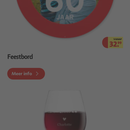
VANAF
32.
99
Feestbord
Meer info