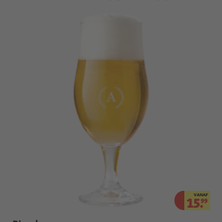
VANAF
15.
99