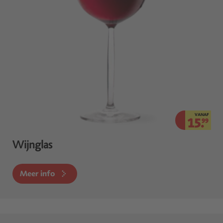
VANAF
15.
99
Wijnglas
Meer info