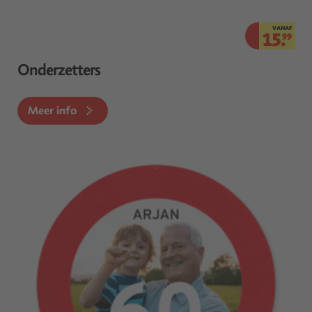
VANAF
15.
99
Onderzetters
Meer info