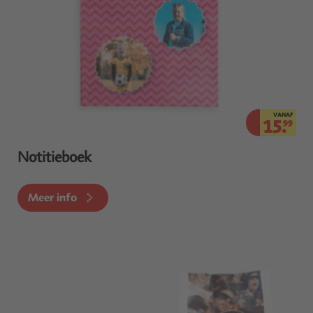
VANAF
15.
99
Notitieboek
Meer info