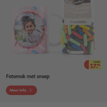
VANAF
17.
98
Fotomok met snoep
Meer info