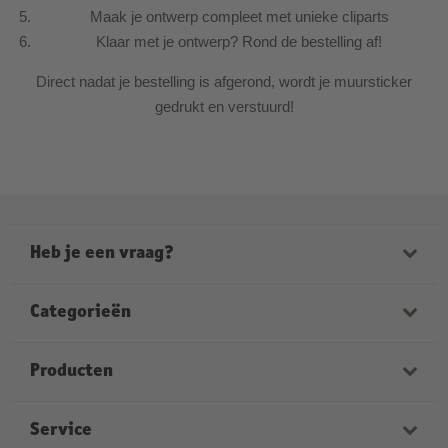
Maak je ontwerp compleet met unieke cliparts
Klaar met je ontwerp? Rond de bestelling af!
Direct nadat je bestelling is afgerond, wordt je muursticker
gedrukt en verstuurd!
Heb je een vraag?
Onze medewerkers helpen je graag verder. Onze
openingstijden zijn:
Categorieën
ma-vrij van 9:00 tot 21:00
zaterdag van 9:00 tot 17:00
Fotoboeken
Producten
zondag van 12:00 tot 18:00
Foto's
Kruidvat Merk foto’s
Service
Wanddecoratie
FAQ