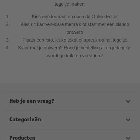
tegeltje maken.
Kies een formaat en open de Online Editor
Kies uit kant-en-klare thema's of start met een blanco
ontwerp
Plaats een foto, leuke tekst of spreuk op het tegeltje
Klaar met je ontwerp? Rond je bestelling af en je tegeltje
wordt gedrukt en verstuurd!
Heb je een vraag?
Onze medewerkers helpen je graag verder. Onze
openingstijden zijn:
Categorieën
ma-vrij van 9:00 tot 21:00
zaterdag van 9:00 tot 17:00
Fotoboeken
Producten
zondag van 12:00 tot 18:00